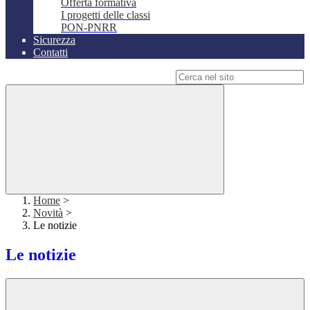
Offerta formativa
I progetti delle classi
PON-PNRR
Sicurezza
Contatti
Campo di ricerca per le pagine del sito
Home
>
Novità
>
Le notizie
Le notizie