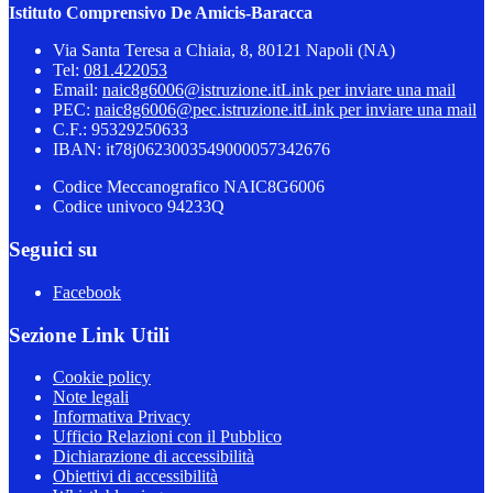
Istituto Comprensivo De Amicis-Baracca
Via Santa Teresa a Chiaia, 8, 80121 Napoli (NA)
Tel:
081.422053
Email:
naic8g6006@istruzione.it
Link per inviare una mail
PEC:
naic8g6006@pec.istruzione.it
Link per inviare una mail
C.F.: 95329250633
IBAN: it78j0623003549000057342676
Codice Meccanografico NAIC8G6006
Codice univoco 94233Q
Seguici su
Facebook
Sezione Link Utili
Cookie policy
Note legali
Informativa Privacy
Ufficio Relazioni con il Pubblico
Dichiarazione di accessibilità
Obiettivi di accessibilità