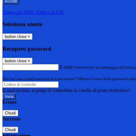
-
Entra con SPID
Entra con CIE
Seleziona utente
button close
×
Recupero password
button close
×
E-mail
Verrà inviato un messaggio all'indirizz
Non hai una e-mail associata al nome utente? Effettua il reset della password tram
E-mail inviata, si prega di controllare la casella di posta elettronica!
Errore
Chiudi
Successo
Chiudi
Informazione