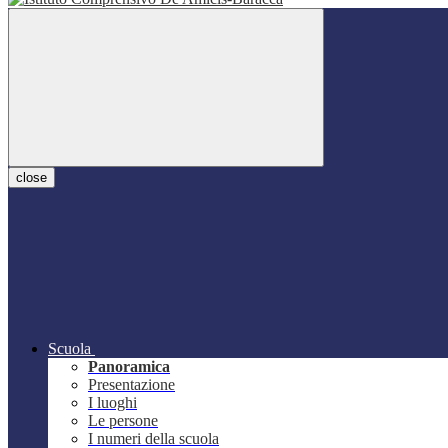
close
Scuola
Panoramica
Presentazione
I luoghi
Le persone
I numeri della scuola