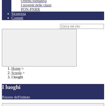
Offerta formativa
I progetti delle classi
PON-PNRR
Sicurezza
Contatti
Campo di ricerca per le pagine del sito
Home
>
Scuola
>
I luoghi
I luoghi
Risorse dell'istituto