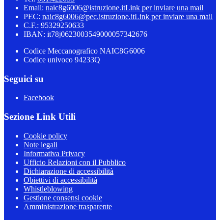
Email:
naic8g6006@istruzione.it
Link per inviare una mail
PEC:
naic8g6006@pec.istruzione.it
Link per inviare una mail
C.F.: 95329250633
IBAN: it78j0623003549000057342676
Codice Meccanografico NAIC8G6006
Codice univoco 94233Q
Seguici su
Facebook
Sezione Link Utili
Cookie policy
Note legali
Informativa Privacy
Ufficio Relazioni con il Pubblico
Dichiarazione di accessibilità
Obiettivi di accessibilità
Whistleblowing
Gestione consensi cookie
Amministrazione trasparente