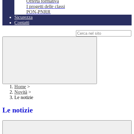
Offerta formativa
I progetti delle classi
PON-PNRR
Sicurezza
Contatti
Campo di ricerca per le pagine del sito
Home
>
Novità
>
Le notizie
Le notizie