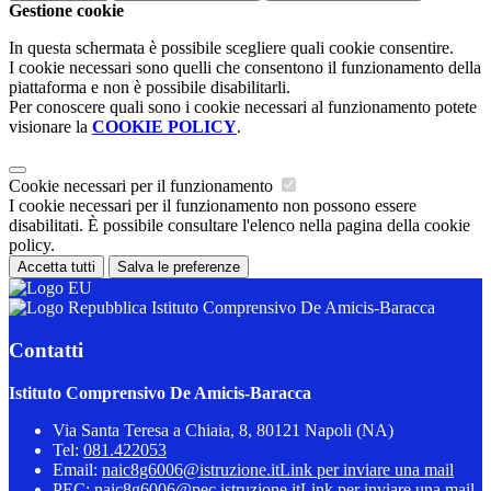
Gestione cookie
In questa schermata è possibile scegliere quali cookie consentire.
I cookie necessari sono quelli che consentono il funzionamento della
piattaforma e non è possibile disabilitarli.
Per conoscere quali sono i cookie necessari al funzionamento potete
visionare la
COOKIE POLICY
.
Cookie necessari per il funzionamento
I cookie necessari per il funzionamento non possono essere
disabilitati. È possibile consultare l'elenco nella pagina della cookie
policy.
Accetta tutti
Salva le preferenze
Istituto Comprensivo De Amicis-Baracca
Contatti
Istituto Comprensivo De Amicis-Baracca
Via Santa Teresa a Chiaia, 8, 80121 Napoli (NA)
Tel:
081.422053
Email:
naic8g6006@istruzione.it
Link per inviare una mail
PEC:
naic8g6006@pec.istruzione.it
Link per inviare una mail