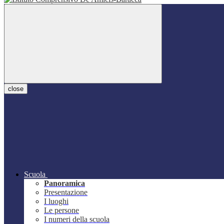
close
Scuola
Panoramica
Presentazione
I luoghi
Le persone
I numeri della scuola