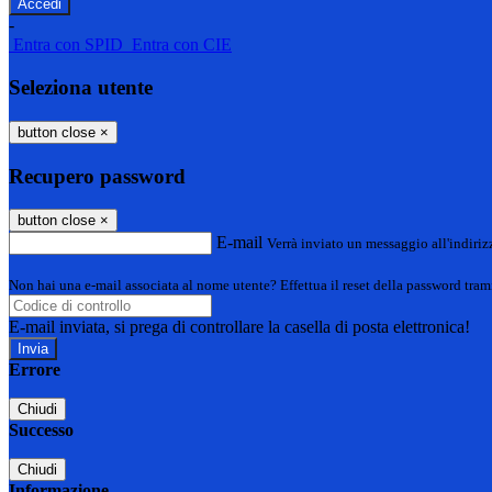
-
Entra con SPID
Entra con CIE
Seleziona utente
button close
×
Recupero password
button close
×
E-mail
Verrà inviato un messaggio all'indirizz
Non hai una e-mail associata al nome utente? Effettua il reset della password tram
E-mail inviata, si prega di controllare la casella di posta elettronica!
Errore
Chiudi
Successo
Chiudi
Informazione