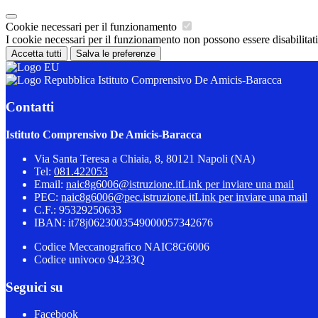
Cookie necessari per il funzionamento
I cookie necessari per il funzionamento non possono essere disabilitati.
Accetta tutti
Salva le preferenze
Istituto Comprensivo De Amicis-Baracca
Contatti
Istituto Comprensivo De Amicis-Baracca
Via Santa Teresa a Chiaia, 8, 80121 Napoli (NA)
Tel:
081.422053
Email:
naic8g6006@istruzione.it
Link per inviare una mail
PEC:
naic8g6006@pec.istruzione.it
Link per inviare una mail
C.F.: 95329250633
IBAN: it78j0623003549000057342676
Codice Meccanografico NAIC8G6006
Codice univoco 94233Q
Seguici su
Facebook