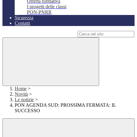
Offerta formativa
I progetti delle classi
PON-PNRR
Sicurezza
Contatti
Campo di ricerca per le pagine del sito
Home
>
Novità
>
Le notizie
>
PON AGENDA SUD: PROSSIMA FERMATA: IL
SUCCESSO