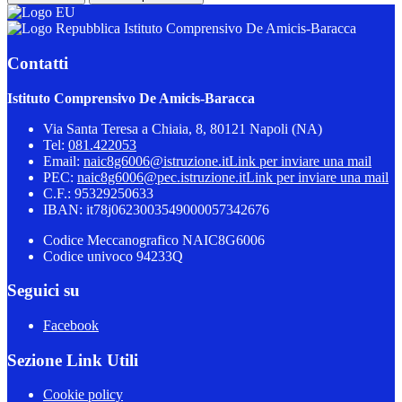
Istituto Comprensivo De Amicis-Baracca
Contatti
Istituto Comprensivo De Amicis-Baracca
Via Santa Teresa a Chiaia, 8, 80121 Napoli (NA)
Tel:
081.422053
Email:
naic8g6006@istruzione.it
Link per inviare una mail
PEC:
naic8g6006@pec.istruzione.it
Link per inviare una mail
C.F.: 95329250633
IBAN: it78j0623003549000057342676
Codice Meccanografico NAIC8G6006
Codice univoco 94233Q
Seguici su
Facebook
Sezione Link Utili
Cookie policy