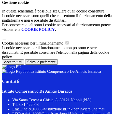
Gestione cookie
In questa schermata è possibile scegliere quali cookie consentire.
I cookie necessari sono quelli che consentono il funzionamento della
piattaforma e non è possibile disabilitarli.
Per conoscere quali sono i cookie necessari al funzionamento potete
visionare la
COOKIE POLICY
.
Cookie necessari per il funzionamento
I cookie necessari per il funzionamento non possono essere
disabilitati. È possibile consultare l'elenco nella pagina della cookie
policy.
Accetta tutti
Salva le preferenze
Istituto Comprensivo De Amicis-Baracca
Contatti
Istituto Comprensivo De Amicis-Baracca
Via Santa Teresa a Chiaia, 8, 80121 Napoli (NA)
Tel:
081.422053
Email:
naic8g6006@istruzione.it
Link per inviare una mail
PEC:
naic8g6006@pec.istruzione.it
Link per inviare una mail