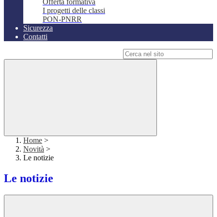
Offerta formativa
I progetti delle classi
PON-PNRR
Sicurezza
Contatti
Campo di ricerca per le pagine del sito
Home
>
Novità
>
Le notizie
Le notizie