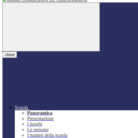
close
Scuola
Panoramica
Presentazione
I luoghi
Le persone
I numeri della scuola