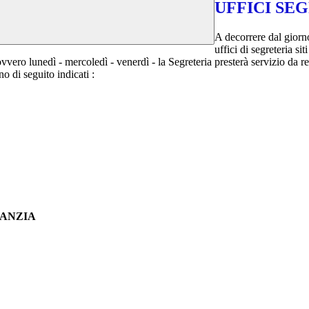
UFFICI SE
A decorrere dal giorn
uffici di segreteria si
 ovvero lunedì - mercoledì - venerdì - la Segreteria presterà servizio da r
no di seguito indicati :
FANZIA