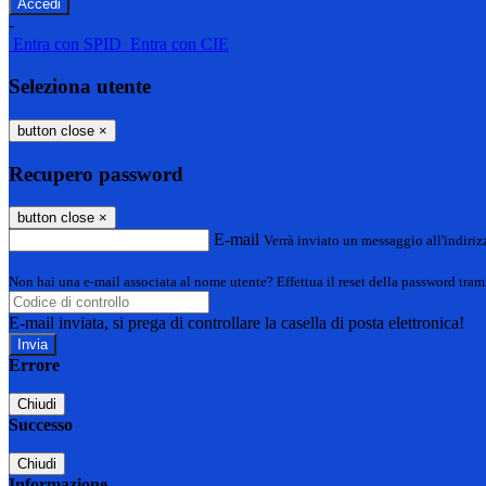
-
Entra con SPID
Entra con CIE
Seleziona utente
button close
×
Recupero password
button close
×
E-mail
Verrà inviato un messaggio all'indirizz
Non hai una e-mail associata al nome utente? Effettua il reset della password tram
E-mail inviata, si prega di controllare la casella di posta elettronica!
Errore
Chiudi
Successo
Chiudi
Informazione