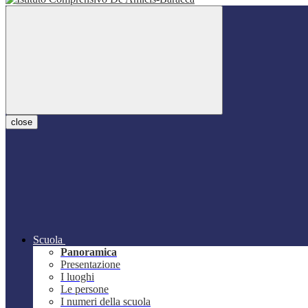
close
Scuola
Panoramica
Presentazione
I luoghi
Le persone
I numeri della scuola