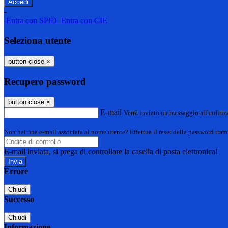
-
Entra con SPID
Entra con CIE
Seleziona utente
button close
×
Recupero password
button close
×
E-mail
Verrà inviato un messaggio all'indirizz
Non hai una e-mail associata al nome utente? Effettua il reset della password tram
E-mail inviata, si prega di controllare la casella di posta elettronica!
Errore
Chiudi
Successo
Chiudi
Informazione