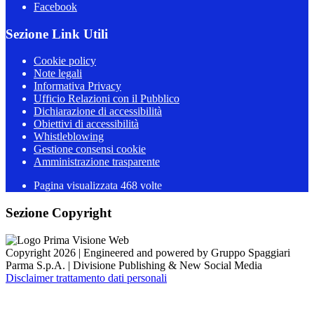
Facebook
Sezione Link Utili
Cookie policy
Note legali
Informativa Privacy
Ufficio Relazioni con il Pubblico
Dichiarazione di accessibilità
Obiettivi di accessibilità
Whistleblowing
Gestione consensi cookie
Amministrazione trasparente
Pagina visualizzata
468
volte
Sezione Copyright
Copyright 2026 | Engineered and powered by Gruppo Spaggiari
Parma S.p.A. | Divisione Publishing & New Social Media
Disclaimer trattamento dati personali