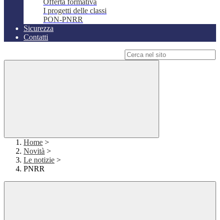
Offerta formativa
I progetti delle classi
PON-PNRR
Sicurezza
Contatti
Campo di ricerca per le pagine del sito
Home
>
Novità
>
Le notizie
>
PNRR