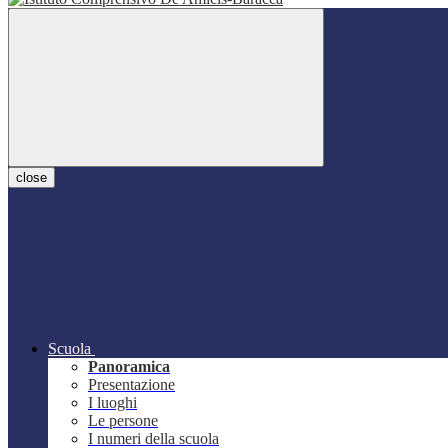
close
Scuola
Panoramica
Presentazione
I luoghi
Le persone
I numeri della scuola