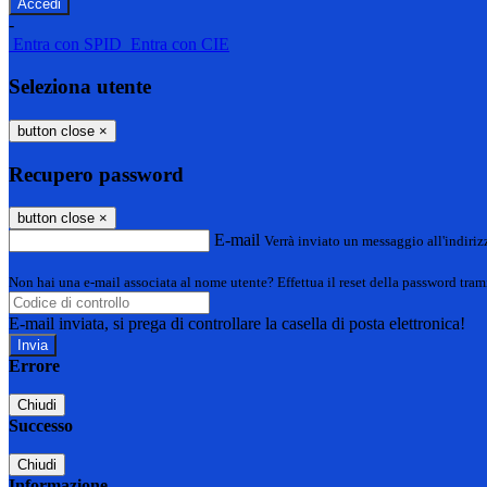
-
Entra con SPID
Entra con CIE
Seleziona utente
button close
×
Recupero password
button close
×
E-mail
Verrà inviato un messaggio all'indirizz
Non hai una e-mail associata al nome utente? Effettua il reset della password tram
E-mail inviata, si prega di controllare la casella di posta elettronica!
Errore
Chiudi
Successo
Chiudi
Informazione