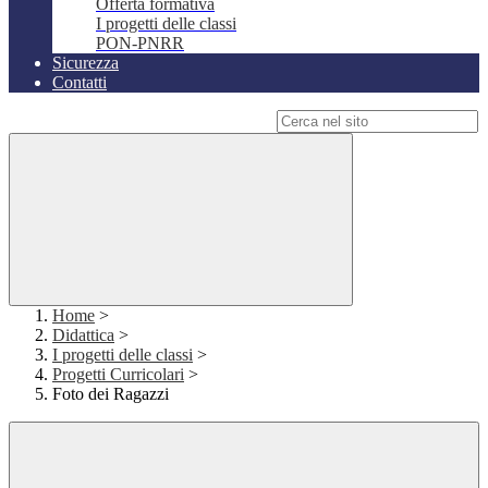
Offerta formativa
I progetti delle classi
PON-PNRR
Sicurezza
Contatti
Campo di ricerca per le pagine del sito
Home
>
Didattica
>
I progetti delle classi
>
Progetti Curricolari
>
Foto dei Ragazzi