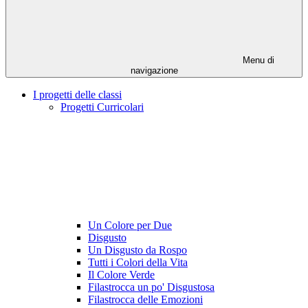
Menu di
navigazione
I progetti delle classi
Progetti Curricolari
Un Colore per Due
Disgusto
Un Disgusto da Rospo
Tutti i Colori della Vita
Il Colore Verde
Filastrocca un po' Disgustosa
Filastrocca delle Emozioni