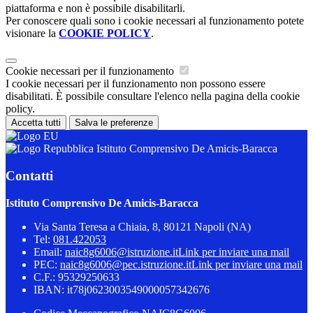
piattaforma e non è possibile disabilitarli.
Per conoscere quali sono i cookie necessari al funzionamento potete
visionare la
COOKIE POLICY
.
Cookie necessari per il funzionamento
I cookie necessari per il funzionamento non possono essere
disabilitati. È possibile consultare l'elenco nella pagina della cookie
policy.
Accetta tutti
Salva le preferenze
Istituto Comprensivo De Amicis-Baracca
Contatti
Istituto Comprensivo De Amicis-Baracca
Via Santa Teresa a Chiaia, 8, 80121 Napoli (NA)
Tel:
081.422053
Email:
naic8g6006@istruzione.it
Link per inviare una mail
PEC:
naic8g6006@pec.istruzione.it
Link per inviare una mail
C.F.: 95329250633
IBAN: it78j0623003549000057342676