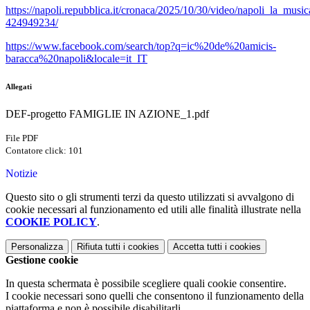
https://napoli.repubblica.it/cronaca/2025/10/30/video/napoli_la_mus
424949234/
https://www.facebook.com/search/top?q=ic%20de%20amicis-
baracca%20napoli&locale=it_IT
Allegati
DEF-progetto FAMIGLIE IN AZIONE_1.pdf
File PDF
Contatore click: 101
Notizie
Questo sito o gli strumenti terzi da questo utilizzati si avvalgono di
cookie necessari al funzionamento ed utili alle finalità illustrate nella
COOKIE POLICY
.
Personalizza
Rifiuta tutti
i cookies
Accetta tutti
i cookies
Gestione cookie
In questa schermata è possibile scegliere quali cookie consentire.
I cookie necessari sono quelli che consentono il funzionamento della
piattaforma e non è possibile disabilitarli.