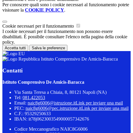
Per conoscere quali sono i cookie necessari al funzionamento potete
visionare la
COOKIE POLICY
.
Cookie necessari per il funzionamento
I cookie necessari per il funzionamento non possono essere
disabilitati. È possibile consultare l'elenco nella pagina della cookie
policy.
Accetta tutti
Salva le preferenze
Istituto Comprensivo De Amicis-Baracca
Contatti
Istituto Comprensivo De Amicis-Baracca
Via Santa Teresa a Chiaia, 8, 80121 Napoli (NA)
Tel:
081.422053
Email:
naic8g6006@istruzione.it
Link per inviare una mail
PEC:
naic8g6006@pec.istruzione.it
Link per inviare una mail
C.F.: 95329250633
IBAN: it78j0623003549000057342676
Codice Meccanografico NAIC8G6006