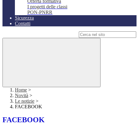
Offerta formativa
I progetti delle classi
PON-PNRR
Sicurezza
Contatti
Campo di ricerca per le pagine del sito
Home
>
Novità
>
Le notizie
>
FACEBOOK
FACEBOOK