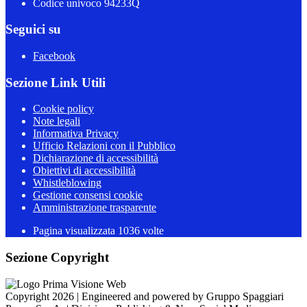
Codice univoco 94233Q
Seguici su
Facebook
Sezione Link Utili
Cookie policy
Note legali
Informativa Privacy
Ufficio Relazioni con il Pubblico
Dichiarazione di accessibilità
Obiettivi di accessibilità
Whistleblowing
Gestione consensi cookie
Amministrazione trasparente
Pagina visualizzata
1036
volte
Sezione Copyright
Copyright 2026 | Engineered and powered by Gruppo Spaggiari