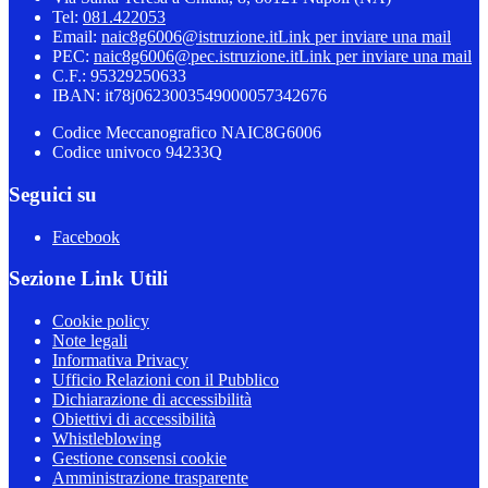
Tel:
081.422053
Email:
naic8g6006@istruzione.it
Link per inviare una mail
PEC:
naic8g6006@pec.istruzione.it
Link per inviare una mail
C.F.: 95329250633
IBAN: it78j0623003549000057342676
Codice Meccanografico NAIC8G6006
Codice univoco 94233Q
Seguici su
Facebook
Sezione Link Utili
Cookie policy
Note legali
Informativa Privacy
Ufficio Relazioni con il Pubblico
Dichiarazione di accessibilità
Obiettivi di accessibilità
Whistleblowing
Gestione consensi cookie
Amministrazione trasparente