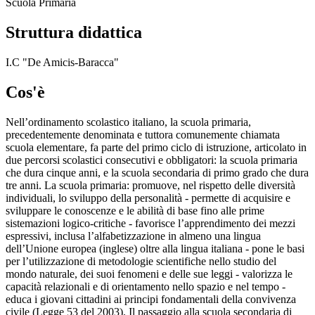
Scuola Primaria
Struttura didattica
I.C "De Amicis-Baracca"
Cos'è
Nell’ordinamento scolastico italiano, la scuola primaria,
precedentemente denominata e tuttora comunemente chiamata
scuola elementare, fa parte del primo ciclo di istruzione, articolato in
due percorsi scolastici consecutivi e obbligatori: la scuola primaria
che dura cinque anni, e la scuola secondaria di primo grado che dura
tre anni. La scuola primaria: promuove, nel rispetto delle diversità
individuali, lo sviluppo della personalità - permette di acquisire e
sviluppare le conoscenze e le abilità di base fino alle prime
sistemazioni logico-critiche - favorisce l’apprendimento dei mezzi
espressivi, inclusa l’alfabetizzazione in almeno una lingua
dell’Unione europea (inglese) oltre alla lingua italiana - pone le basi
per l’utilizzazione di metodologie scientifiche nello studio del
mondo naturale, dei suoi fenomeni e delle sue leggi - valorizza le
capacità relazionali e di orientamento nello spazio e nel tempo -
educa i giovani cittadini ai principi fondamentali della convivenza
civile (Legge 53 del 2003). Il passaggio alla scuola secondaria di