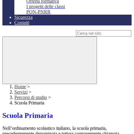
Offerta formativa
I progetti delle classi
PON-PNRR
Sicurezza
Contatti
Campo di ricerca per le pagine del sito
Home
>
Servizi
>
Percorsi di studio
>
Scuola Primaria
Scuola Primaria
Nell’ordinamento scolastico italiano, la scuola primaria,
precedentemente denominata e tuttora comunemente chiamata