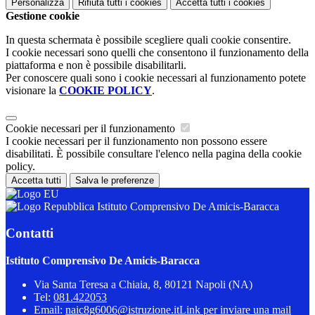
Personalizza
Rifiuta tutti
i cookies
Accetta tutti
i cookies
Gestione cookie
In questa schermata è possibile scegliere quali cookie consentire.
I cookie necessari sono quelli che consentono il funzionamento della
piattaforma e non è possibile disabilitarli.
Per conoscere quali sono i cookie necessari al funzionamento potete
visionare la
COOKIE POLICY
.
Cookie necessari per il funzionamento
I cookie necessari per il funzionamento non possono essere
disabilitati. È possibile consultare l'elenco nella pagina della cookie
policy.
Accetta tutti
Salva le preferenze
Istituto Comprensivo De Amicis-Baracca
Contatti
Istituto Comprensivo De Amicis-Baracca
Via Santa Teresa a Chiaia, 8, 80121 Napoli (NA)
Tel:
081.422053
Email:
naic8g6006@istruzione.it
Link per inviare una mail