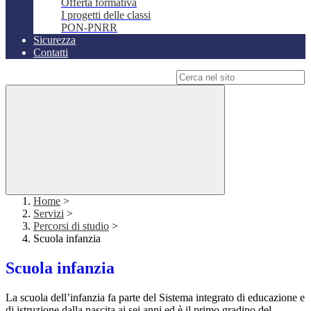
Offerta formativa
I progetti delle classi
PON-PNRR
Sicurezza
Contatti
Campo di ricerca per le pagine del sito
Home
>
Servizi
>
Percorsi di studio
>
Scuola infanzia
Scuola infanzia
La scuola dell’infanzia fa parte del Sistema integrato di educazione e
di istruzione dalla nascita ai sei anni ed è il primo gradino del