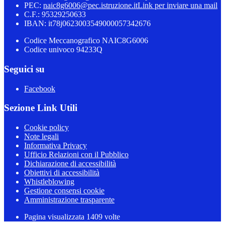
PEC:
naic8g6006@pec.istruzione.it
Link per inviare una mail
C.F.: 95329250633
IBAN: it78j0623003549000057342676
Codice Meccanografico NAIC8G6006
Codice univoco 94233Q
Seguici su
Facebook
Sezione Link Utili
Cookie policy
Note legali
Informativa Privacy
Ufficio Relazioni con il Pubblico
Dichiarazione di accessibilità
Obiettivi di accessibilità
Whistleblowing
Gestione consensi cookie
Amministrazione trasparente
Pagina visualizzata
1409
volte